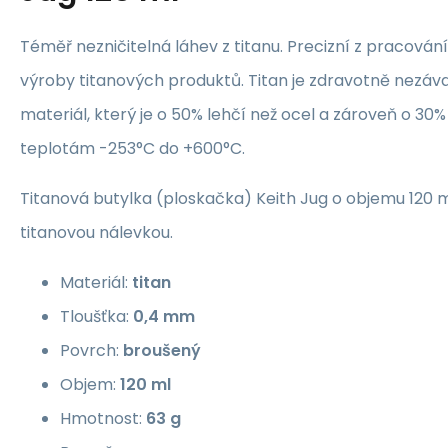
Téměř nezničitelná láhev z titanu. Precizní z pracování
výroby titanových produktů. Titan je zdravotně nezáv
materiál, který je o 50% lehčí než ocel a zároveň o 30%
teplotám -253°C do +600°C.
Titanová butylka (ploskačka) Keith Jug o objemu 120 m
titanovou nálevkou.
Materiál:
titan
Tloušťka:
0,4 mm
Povrch:
broušený
Objem:
120 ml
Hmotnost:
63
g