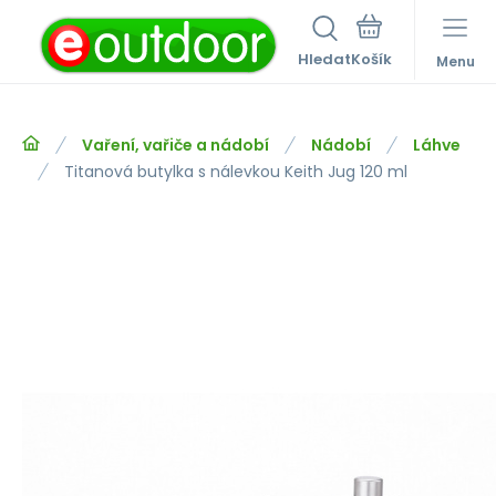
Hledat
Menu
Vaření, vařiče a nádobí
Nádobí
Láhve
Titanová butylka s nálevkou Keith Jug 120 ml