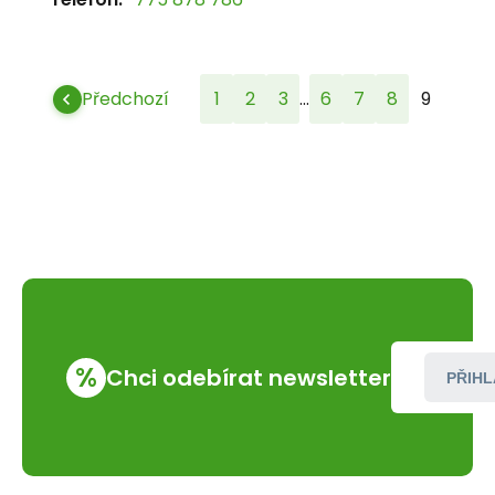
...
Předchozí
1
2
3
6
7
8
9
%
Chci odebírat newsletter
PŘIHL